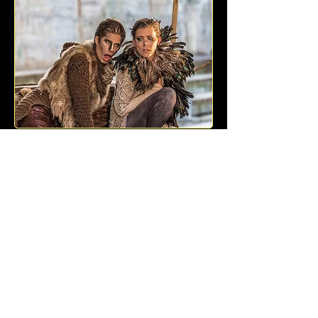
Den djupaste platsen/
Det dybeste sted/ The
deepest place